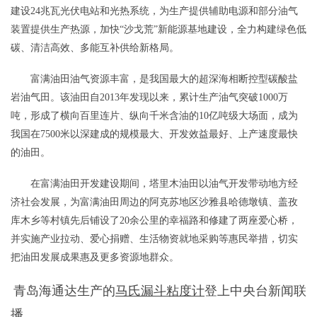
建设24兆瓦光伏电站和光热系统，为生产提供辅助电源和部分油气
装置提供生产热源，加快“沙戈荒”新能源基地建设，全力构建绿色低
碳、清洁高效、多能互补供给新格局。
富满油田油气资源丰富，是我国最大的超深海相断控型碳酸盐
岩油气田。该油田自2013年发现以来，累计生产油气突破1000万
吨，形成了横向百里连片、纵向千米含油的10亿吨级大场面，成为
我国在7500米以深建成的规模最大、开发效益最好、上产速度最快
的油田。
在富满油田开发建设期间，塔里木油田以油气开发带动地方经
济社会发展，为富满油田周边的阿克苏地区沙雅县哈德墩镇、盖孜
库木乡等村镇先后铺设了20余公里的幸福路和修建了两座爱心桥，
并实施产业拉动、爱心捐赠、生活物资就地采购等惠民举措，切实
把油田发展成果惠及更多资源地群众。
青岛海通达生产的
马氏漏斗粘度计
登上中央台新闻联
播。