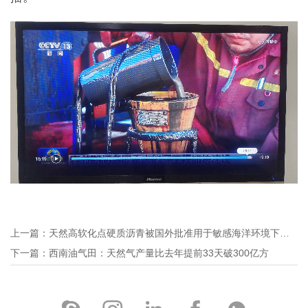
上一篇：天然高软化点硬质沥青被国外批准用于敏感海洋环境下的钻井作业
下一篇：西南油气田：天然气产量比去年提前33天破300亿方