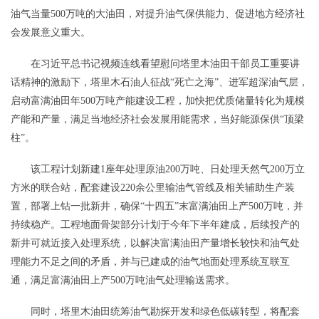
油气当量500万吨的大油田，对提升油气保供能力、促进地方经济社
会发展意义重大。
在习近平总书记视频连线看望慰问塔里木油田干部员工重要讲
话精神的激励下，塔里木石油人征战“死亡之海”、进军超深油气层，
启动富满油田年500万吨产能建设工程，加快把优质储量转化为规模
产能和产量，满足当地经济社会发展用能需求，当好能源保供“顶梁
柱”。
该工程计划新建1座年处理原油200万吨、日处理天然气200万立
方米的联合站，配套建设220余公里输油气管线及相关辅助生产装
置，部署上钻一批新井，确保“十四五”末富满油田上产500万吨，并
持续稳产。工程地面骨架部分计划于今年下半年建成，后续投产的
新井可就近接入处理系统，以解决富满油田产量增长较快和油气处
理能力不足之间的矛盾，并与已建成的油气地面处理系统互联互
通，满足富满油田上产500万吨油气处理输送需求。
同时，塔里木油田统筹油气勘探开发和绿色低碳转型，将配套