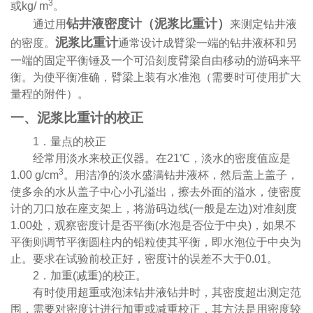
3
或
kg/ m
。
钻井液密度计（泥浆比重计）
通过用
来测定钻井液
泥浆比重计
的密度。
通常设计成臂梁一端的钻井液杯和另
一端的固定平衡锤及一个可沿刻度臂梁自由移动的游码来平
衡。为使平衡准确，臂梁上装有水准泡（需要时可使用扩大
量程的附件）。
一、泥浆比重计的校正
1
．量点的校正
经常用淡水来校正仪器。在
21
℃，淡水的密度值应是
3
1.00 g/cm
。用洁净的淡水盛满钻井液杯，然后盖上盖子，
使多余的水从盖子中心小孔溢出，擦去外面的溢水，使密度
计的刀口放在座支架上，将游码边线
(
一般是左边
)
对准刻度
1.00
处，观察密度计是否平衡
(
水泡是否位于中央
)
，如果不
平衡则调节平衡圆柱内的铅粒使其平衡，即水泡位于中央为
止。要求在试验前校正好，密度计的误差不大于
0.01
。
2
．加重
(
减重
)
的校正。
有时使用超重或泡沫钻井液钻井时，其密度超出测定范
围，需要对密度计进行加重或减重校正，其方法是用密度较