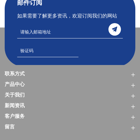
邮件订阅
如果需要了解更多资讯，欢迎订阅我们的网站
联系方式
产品中心
关于我们
新闻资讯
客户服务
留言