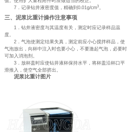
值。使用扩大量程附件时应做适当的校正。
3
7
．记录钻井液密度值，精确到
0.01g/cm
。
三、泥浆比重计操作注意事项
1
．钻井液密度与其温度有关，测定时应记录样品温
度。
2
．气泡使测定结果失真，测定前应小心搅拌样品，使
气泡放出，向杯中注入时也要小心，不要激起气泡，必要时
可加入消泡剂。
3
．放杯盖时应使钻井液杯保持水平，将杯盖沿杯口平
滑推入，使空气全部挤出。
泥浆比重计图片