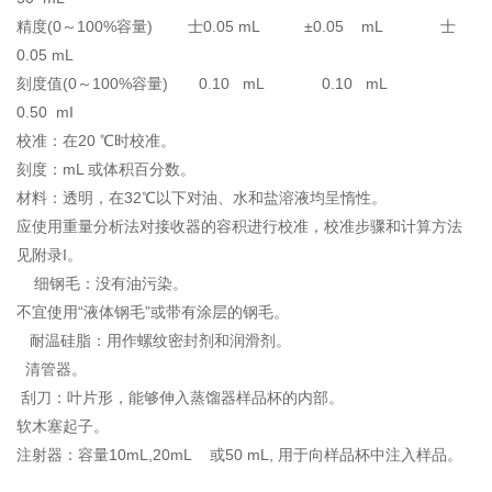
精度(0～100%容量) 士0.05 mL ±0.05 mL 士
0.05 mL
刻度值(0～100%容量) 0.10 mL 0.10 mL
0.50 mI
校准：在20 ℃时校准。
刻度：mL 或体积百分数。
材料：透明，在32℃以下对油、水和盐溶液均呈惰性。
应使用重量分析法对接收器的容积进行校准，校准步骤和计算方法
见附录I。
细钢毛：没有油污染。
不宜使用“液体钢毛”或带有涂层的钢毛。
耐温硅脂：用作螺纹密封剂和润滑剂。
清管器。
刮刀：叶片形，能够伸入蒸馏器样品杯的内部。
软木塞起子。
注射器：容量10mL,20mL 或50 mL, 用于向样品杯中注入样品。