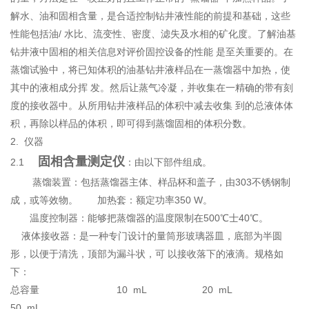
解水、油和固相含量，是合适控制钻井液性能的前提和基础，这些
性能包括油/ 水比、流变性、密度、滤失及水相的矿化度。了解油基
钻井液中固相的相关信息对评价固控设备的性能 是至关重要的。在
蒸馏试验中，将已知体积的油基钻井液样品在一蒸馏器中加热，使
其中的液相成分挥 发。然后让蒸气冷凝，并收集在一精确的带有刻
度的接收器中。从所用钻井液样品的体积中减去收集 到的总液体体
积，再除以样品的体积，即可得到蒸馏固相的体积分数。
2. 仪器
固相含量测定仪
2.1
：由以下部件组成。
蒸馏装置：包括蒸馏器主体、样品杯和盖子，由303不锈钢制
成，或等效物。 加热套：额定功率350 W。
温度控制器：能够把蒸馏器的温度限制在500℃士40℃。
液体接收器：是一种专门设计的量筒形玻璃器皿，底部为半圆
形，以便于清洗，顶部为漏斗状，可 以接收落下的液滴。规格如
下：
总容量 10 mL 20 mL
50 mL