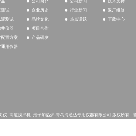
产品
公司简介
公司新闻
技术支持
液测试
企业历史
行业新闻
返厂维修
水泥测试
品牌文化
热点话题
下载中心
钻井仪器
项目合作
室配置方案
产品研发
室通用仪器
粘度计_滤失仪_高速搅拌机_滚子加热炉-青岛海通达专用仪器有限公司 版权所有
鲁