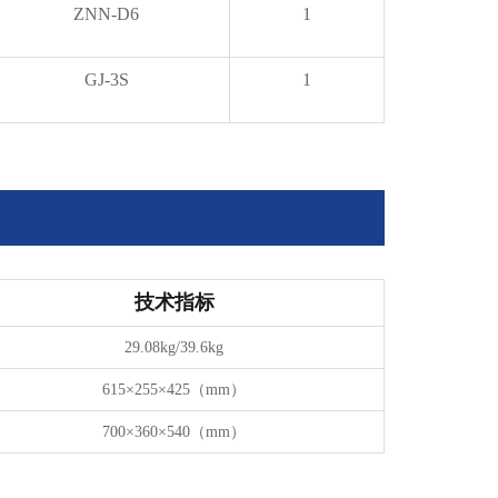
ZNN-D6
1
GJ-3S
1
技术指标
29.08kg/39.6kg
615
×
255
×
425
（
mm
）
700
×
360
×
540
（
mm
）