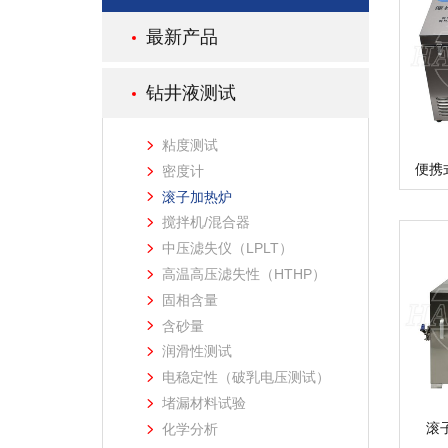
最新产品
钻井液测试
粘度测试
密度计
滚子加热炉
搅拌机/混合器
中压滤失仪（LPLT）
高温高压滤失性（HTHP）
固相含量
含砂量
润滑性测试
电稳定性（破乳电压测试）
堵漏材料试验
滚子
化学分析