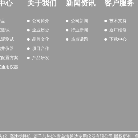
中心
关于我们
新闻资讯
客户服务
产品
公司简介
公司新闻
技术支持
液测试
企业历史
行业新闻
返厂维修
水泥测试
品牌文化
热点话题
下载中心
钻井仪器
项目合作
室配置方案
产品研发
室通用仪器
粘度计_滤失仪_高速搅拌机_滚子加热炉-青岛海通达专用仪器有限公司 版权所有
鲁