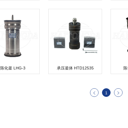
陈化釜 LHG-3
承压釜体 HTD12535
陈
1