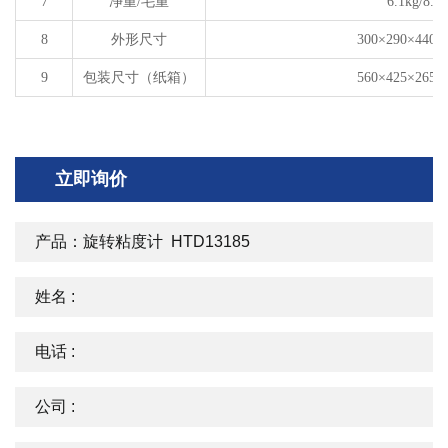
7
净重
/
毛重
6.1kg/8.1
8
外形尺寸
300
×
290
×
440
9
包装尺寸（纸箱）
560
×
425
×
265
立即询价