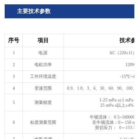
主要技术参数
序号
项目
技术参
1
电源
AC
（
220±11
）
2
电机功率
120W
3
工作环境温度
-15℃~45
4
变速范围
0.9
、
1.8
、
3
、
6
、
30
、
60
、
90
、
100
、
1
1-25 mPa·s±1 mPa·s
5
测量精度
25 mPa·s
以上
±4%
牛顿流体：
0.5~100000
m
6
粘度测量范围
非牛顿流体：
0
～
150 mP
剪切应力： 0～153.3Pa