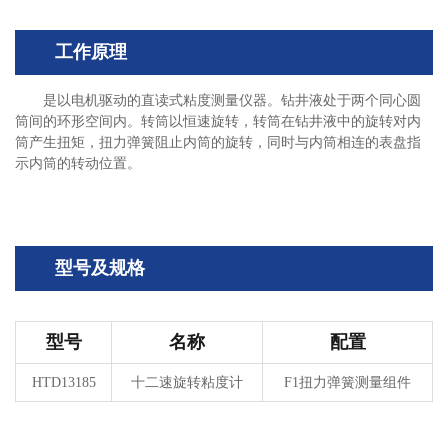
工作原理
是以电机驱动的直读式粘度测量仪器。钻井液处于两个同心圆
筒间的环形空间内。转筒以恒速旋转，转筒在钻井液中的旋转对内
筒产生扭矩，扭力弹簧阻止内筒的旋转，同时与内筒相连的表盘指
示内筒的转动位置。
型号及规格
型号
名称
配置
HTD13185
十二速旋转粘度计
F1
扭力弹簧测量组件