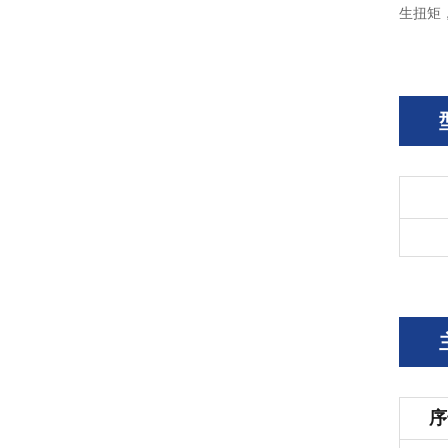
生扭矩
序