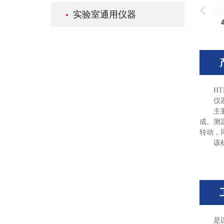
实验室通用仪器
HT
仪
主
成。测
转动，
该
是