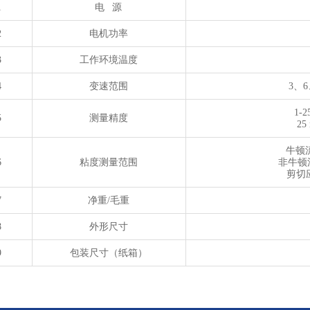
1
电
源
2
电机功率
3
工作环境温度
4
变速范围
3
、
6
1-2
5
测量精度
25
牛顿
6
粘度测量范围
非牛顿
剪切
7
净重
/
毛重
8
外形尺寸
9
包装尺寸（纸箱）