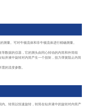
数的测量。可对牛顿流体和非牛顿流体进行精确测量。
数等数据的仪器，它的测头由同心转动的内筒和外筒组
在钻井液中旋转对内筒产生一个扭矩，扭力弹簧阻止内筒
所需的流变参数。
间内。转筒以恒速旋转，转筒在钻井液中的旋转对内筒产