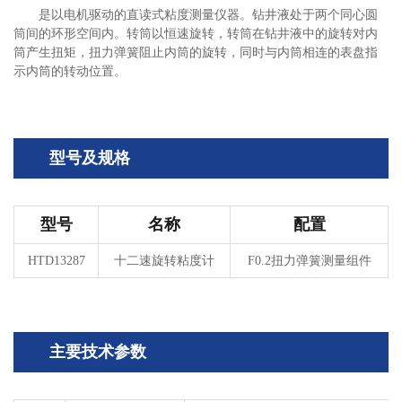
是以电机驱动的直读式粘度测量仪器。钻井液处于两个同心圆
筒间的环形空间内。转筒以恒速旋转，转筒在钻井液中的旋转对内
筒产生扭矩，扭力弹簧阻止内筒的旋转，同时与内筒相连的表盘指
示内筒的转动位置。
型号及规格
型号
名称
配置
HTD13287
十二速旋转粘度计
F0.2
扭力弹簧测量组件
主要技术参数