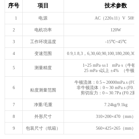
序号
项目
技术参数
1
电源
AC
（
220
±
11
）
V 50Hz
2
电机功率
120
W
3
工作环境温度
-15℃~45℃
4
变速范围
0.9,1.8,3
，
6,30,60,90,100,180,200,300
1~25 mPa·s±1 mPa·s
（
牛顿
5
测量精度
25 mPa·s
以上
±4%
（
牛顿流
牛顿流体：
0.5
～2000
0mPa.s
(
F0.2
6
非牛顿流体：
0
～
30 mPa.s
(
F0.2
粘度测量范围
剪切应力：
0
～
30.7Pa
(
F0.2
测
7
净重
/
毛重
7.24kg/9.1kg
8
外形尺寸
310
×
200
×
470
（
mm
）
9
包装尺寸（纸箱）
560
×
425
×
265
（
mm
）