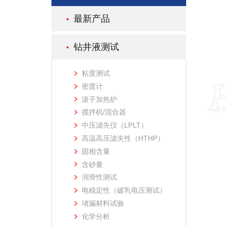
最新产品
钻井液测试
粘度测试
密度计
滚子加热炉
搅拌机/混合器
中压滤失仪（LPLT）
高温高压滤失性（HTHP）
固相含量
含砂量
润滑性测试
电稳定性（破乳电压测试）
堵漏材料试验
化学分析