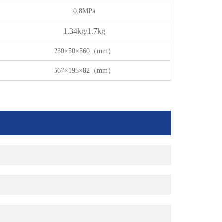
0.8MPa
1.34kg/1.7kg
230×50×560
（
mm
）
567×195×82
（
mm
）