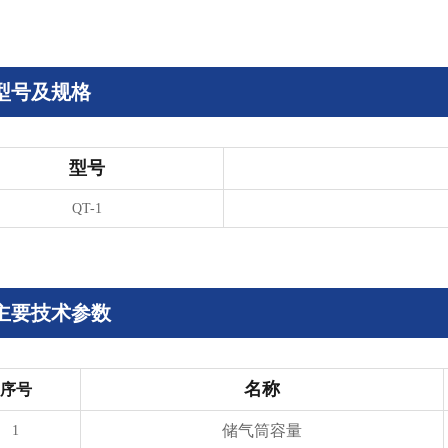
型号及规格
型号
QT-1
主要技术参数
名称
序号
储气筒容量
1