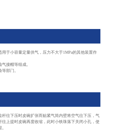
适用于小容量定量供气，压力不大于
1MPa
的其他装置作
输气接帽等组成。
验等部门。
拉杆往下压时皮碗扩张而贴紧气筒内壁将空气往下压，气
杆往上提时皮碗再度收缩，此时小铁珠落下关闭小孔，使
程。