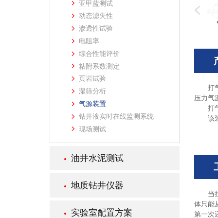
亚甲蓝测试
动态滤失性
渗透性试验
电阻率
综合性能评价
粘附系数测定
页岩试验
打
湿筛分析
压力气
气源装置
打
钻井液实时在线监测系统
该
现场测试
油井水泥测试
地质钻井仪器
当
体只能
实验室配置方案
第一次