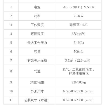
1
电源
AC
（
220±11
）
V 50Hz
2
功率
2.5KW
3
工作温度
常温至316℃
4
环境温度
5℃~40℃
5
最大工作压力
7.1MPa
6
容量
500mL
2
2
7
有效失水面积
3.5in
（
22.6 cm
）
氮气、二氧化碳气体，
8
气源
严禁使用氧气
9
净重/毛重
226/300kg
10
外形尺寸
655x700x1800
（
mm
）
11
包装尺寸（木箱）
855x900x2000
（
mm
）