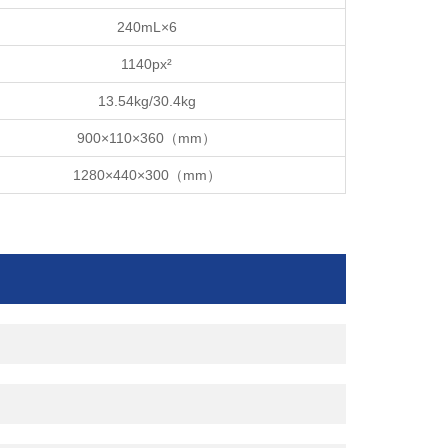
240mL×6
1140px²
13.54kg/30.4kg
900×110×360（mm）
1280×440×300（mm）