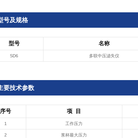
型号及规格
型号
名称
SD6
多联中压滤失仪
主要技术参数
序号
项 目
1
工作压力
2
浆杯最大压力