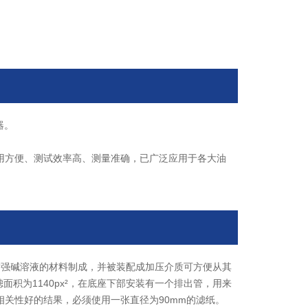
器。
用方便、测试效率高、测量准确，已广泛应用于各大油
由耐强碱溶液的材料制成，并被装配成加压介质可方便从其
积为1140px²，在底座下部安装有一个排出管，用来
关性好的结果，必须使用一张直径为90mm的滤纸。