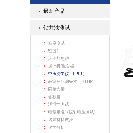
最新产品
钻井液测试
粘度测试
密度计
滚子加热炉
搅拌机/混合器
中压滤失仪（LPLT）
高温高压滤失性（HTHP）
固相含量
含砂量
润滑性测试
电稳定性（破乳电压测试）
堵漏材料试验
化学分析