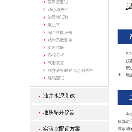
亚甲蓝测试
动态滤失性
渗透性试验
电阻率
综合性能评价
粘附系数测定
页岩试验
S
湿筛分析
仪
气源装置
该
钻井液实时在线监测系统
田，地
现场测试
油井水泥测试
地质钻井仪器
主
顶部进
实验室配置方案
排放滤