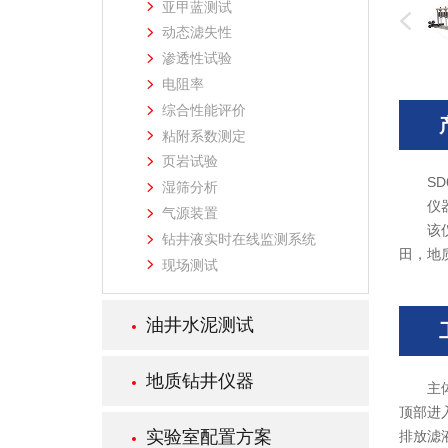
亚甲蓝测试
动态滤失性
渗透性试验
电阻率
综合性能评价
粘附系数测定
页岩试验
S
湿筛分析
仪
气源装置
该
钻井液实时在线监测系统
田，地
现场测试
油井水泥测试
地质钻井仪器
主
顶部进
实验室配置方案
排放滤