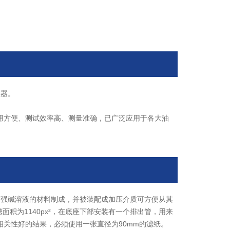
仪器。
用方便、测试效率高、测量准确，已广泛应用于各大油
由耐强碱溶液的材料制成，并被装配成加压介质可方便从其
积为1140px²，在底座下部安装有一个排出管，用来
关性好的结果，必须使用一张直径为90mm的滤纸。