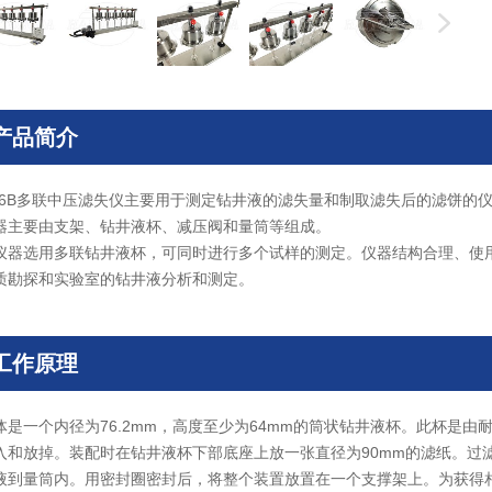
产品简介
D6B多联中压滤失仪主要用于测定钻井液的滤失量和制取滤失后的滤饼的
器主要由支架、钻井液杯、减压阀和量筒等组成。
仪器选用多联钻井液杯，可同时进行多个试样的测定。仪器结构合理、使
质勘探和实验室的钻井液分析和测定。
工作原理
体是一个内径为76.2mm，高度至少为64mm的筒状钻井液杯。此杯是
入和放掉。装配时在钻井液杯下部底座上放一张直径为90mm的滤纸。过滤面
液到量筒内。用密封圈密封后，将整个装置放置在一个支撑架上。为获得相