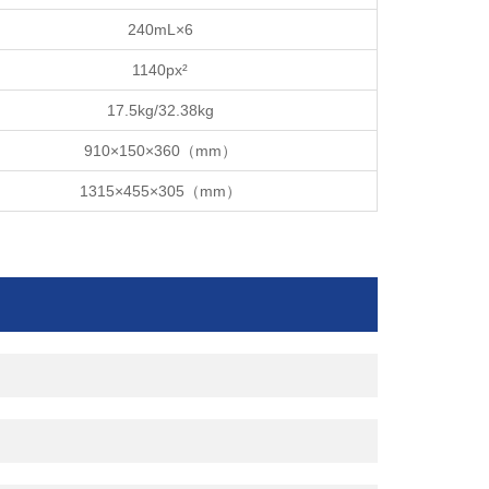
240mL×6
1140px²
17.5kg/32.38kg
910×150×360（mm）
1315×455×305（mm）