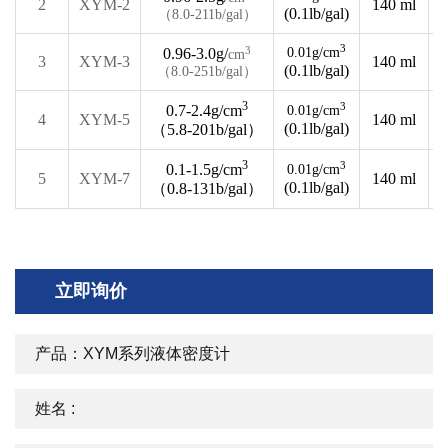
2
XYM-2
140 ml
2
(0.1lb/gal)
（8.0-211b/gal）
3
3
0.96-3.0g/
0.01g/cm
cm
3
XYM-3
140 ml
2
(0.1lb/gal)
（8.0-251b/gal）
3
3
0.7-2.4g/
cm
0.01g/cm
4
XYM-5
140 ml
2
(0.1lb/gal)
（5.8-201b/gal）
3
3
0.1-1.5g/
cm
0.01g/cm
5
XYM-7
140 ml
2
(0.1lb/gal)
（0.8-131b/gal）
立即询价