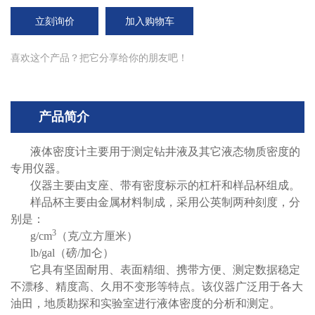
立刻询价
加入购物车
喜欢这个产品？把它分享给你的朋友吧！
产品简介
液体密度计主要用于测定钻井液及其它液态物质密度的
专用仪器。
仪器主要由支座、带有密度标示的杠杆和样品杯组成。
样品杯主要由金属材料制成，采用公英制两种刻度，分
别是：
3
g/cm
（克
/
立方厘米）
lb/gal
（磅
/
加仑）
它具有坚固耐用、表面精细、携带方便、测定数据稳定
不漂移、精度高、久用不变形等特点。该仪器广泛用于各大
油田，地质勘探和实验室进行液体密度的分析和测定。