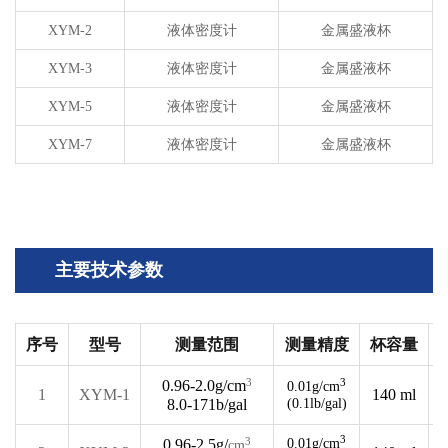
XYM-2
液体密度计
金属盛液杯
XYM-3
液体密度计
金属盛液杯
XYM-5
液体密度计
金属盛液杯
XYM-7
液体密度计
金属盛液杯
主要技术参数
序号
型号
测量范围
测量精度
杯容量
3
3
0.96-2.0g/cm
0.01g/cm
1
XYM-1
140 ml
2
8.0-171b/gal
(0.1lb/gal)
3
3
0.96-2.5g/
0.01g/cm
cm