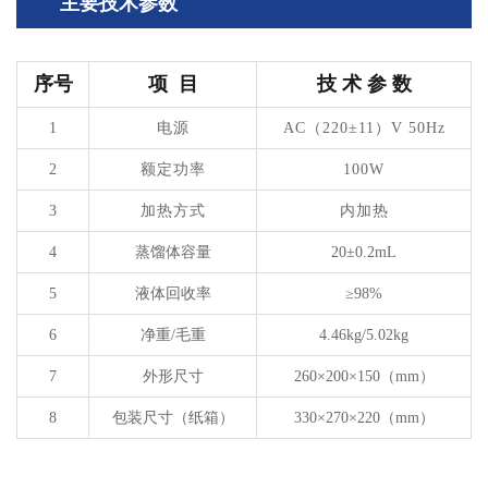
主要技术参数
序号
项
目
技
术
参
数
1
电源
AC
（
220±11
）
V 50Hz
2
额定功率
100W
3
加热方式
内加热
4
蒸馏体容量
20±0.2mL
5
液体回收率
≥98%
6
净重
/
毛重
4.46kg/5.02kg
7
外形尺寸
260
×
200
×
150
（
mm
）
8
包装尺寸（纸箱）
330×270×220
（
mm
）